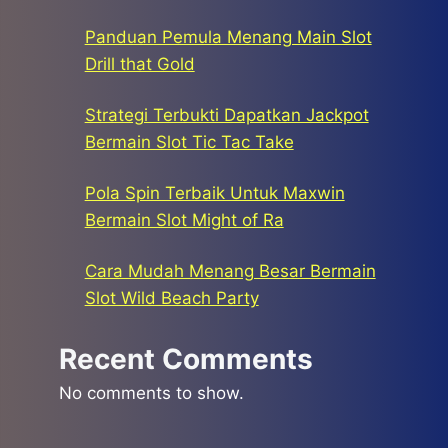
Panduan Pemula Menang Main Slot
Drill that Gold
Strategi Terbukti Dapatkan Jackpot
Bermain Slot Tic Tac Take
Pola Spin Terbaik Untuk Maxwin
Bermain Slot Might of Ra
Cara Mudah Menang Besar Bermain
Slot Wild Beach Party
Recent Comments
No comments to show.