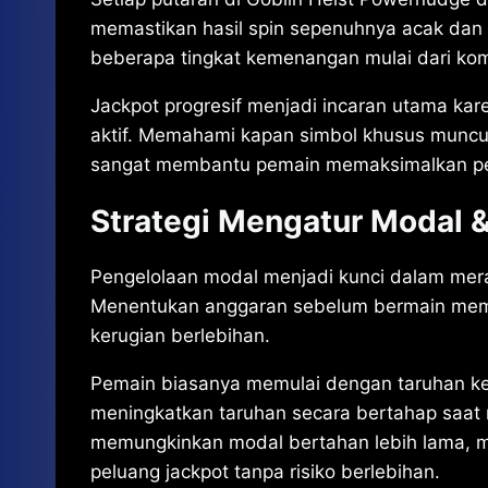
memastikan hasil spin sepenuhnya acak dan a
beberapa tingkat kemenangan mulai dari komb
Jackpot progresif menjadi incaran utama kar
aktif. Memahami kapan simbol khusus muncu
sangat membantu pemain memaksimalkan pel
Strategi Mengatur Modal 
Pengelolaan modal menjadi kunci dalam mera
Menentukan anggaran sebelum bermain memu
kerugian berlebihan.
Pemain biasanya memulai dengan taruhan kec
meningkatkan taruhan secara bertahap saat me
memungkinkan modal bertahan lebih lama, m
peluang jackpot tanpa risiko berlebihan.