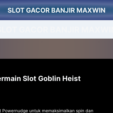
SLOT GACOR BANJIR MAXWIN
SLOT GACOR BANJIR MAXWI
ermain Slot Goblin Heist
ist Powernudge untuk memaksimalkan spin dan