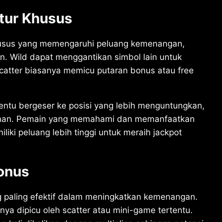
tur Khusus
husus yang memengaruhi peluang kemenangan,
un. Wild dapat menggantikan simbol lain untuk
tter biasanya memicu putaran bonus atau free
ntu bergeser ke posisi yang lebih menguntungkan,
an. Pemain yang memahami dan memanfaatkan
iliki peluang lebih tinggi untuk meraih jackpot
Bonus
ang paling efektif dalam meningkatkan kemenangan.
nya dipicu oleh scatter atau mini-game tertentu.