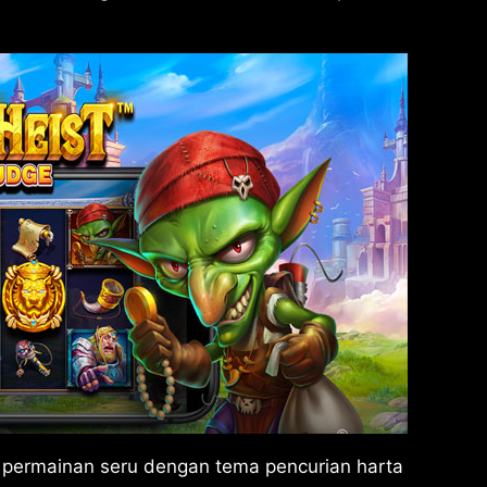
 permainan seru dengan tema pencurian harta