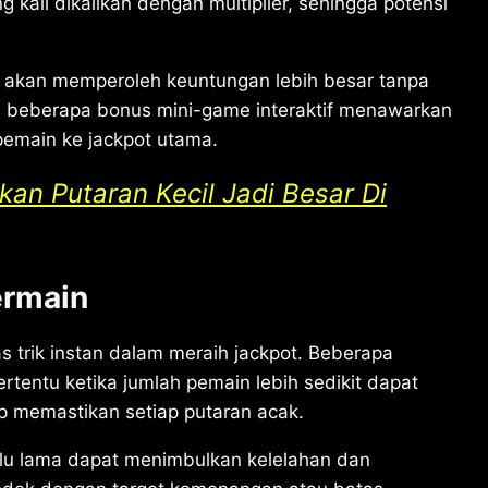
 kali dikalikan dengan multiplier, sehingga potensi
 akan memperoleh keuntungan lebih besar tanpa
u, beberapa bonus mini-game interaktif menawarkan
emain ke jackpot utama.
an Putaran Kecil Jadi Besar Di
ermain
 trik instan dalam meraih jackpot. Beberapa
tentu ketika jumlah pemain lebih sedikit dapat
 memastikan setiap putaran acak.
lalu lama dapat menimbulkan kelelahan dan