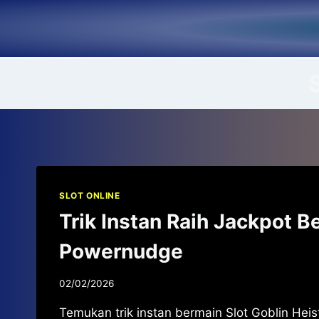
Skip
to
content
SLOT ONLINE
Trik Instan Raih Jackpot B
Powernudge
02/02/2026
Temukan trik instan bermain Slot Goblin He