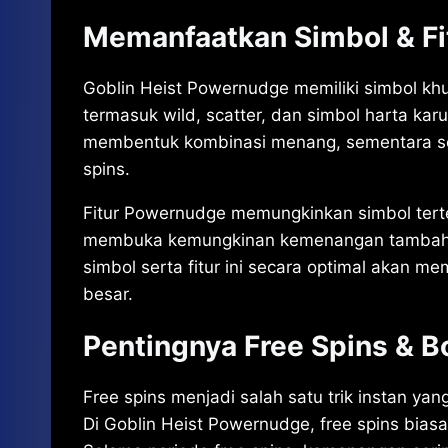
Memanfaatkan Simbol & Fi
Goblin Heist Powernudge memiliki simbol k
termasuk wild, scatter, dan simbol harta kar
membentuk kombinasi menang, sementara sca
spins.
Fitur Powernudge memungkinkan simbol terte
membuka kemungkinan kemenangan tambah
simbol serta fitur ini secara optimal akan mem
besar.
Pentingnya Free Spins & 
Free spins menjadi salah satu trik instan y
Di Goblin Heist Powernudge, free spins biasa