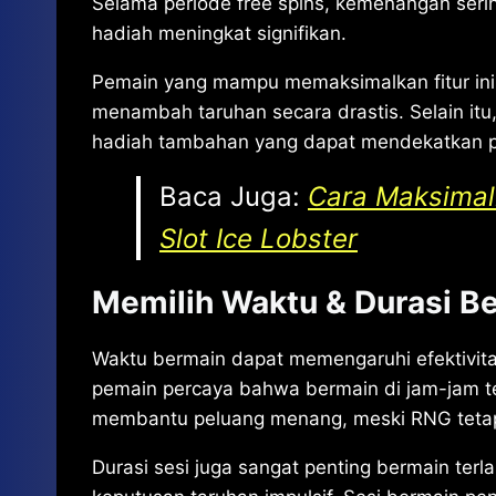
Selama periode free spins, kemenangan sering
hadiah meningkat signifikan.
Pemain yang mampu memaksimalkan fitur ini
menambah taruhan secara drastis. Selain it
hadiah tambahan yang dapat mendekatkan p
Baca Juga:
Cara Maksimalk
Slot Ice Lobster
Memilih Waktu & Durasi B
Waktu bermain dapat memengaruhi efektivitas
pemain percaya bahwa bermain di jam-jam ter
membantu peluang menang, meski RNG tetap
Durasi sesi juga sangat penting bermain ter