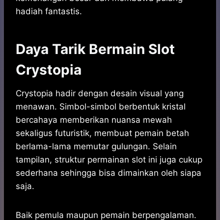
hadiah fantastis.
Daya Tarik Bermain Slot
Crystopia
Crystopia hadir dengan desain visual yang
menawan. Simbol-simbol berbentuk kristal
bercahaya memberikan nuansa mewah
sekaligus futuristik, membuat pemain betah
berlama-lama memutar gulungan. Selain
tampilan, struktur permainan slot ini juga cukup
sederhana sehingga bisa dimainkan oleh siapa
saja.
Baik pemula maupun pemain berpengalaman.