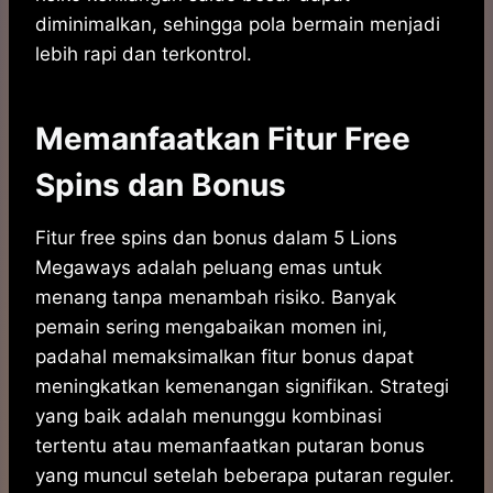
diminimalkan, sehingga pola bermain menjadi
lebih rapi dan terkontrol.
Memanfaatkan Fitur Free
Spins dan Bonus
Fitur free spins dan bonus dalam 5 Lions
Megaways adalah peluang emas untuk
menang tanpa menambah risiko. Banyak
pemain sering mengabaikan momen ini,
padahal memaksimalkan fitur bonus dapat
meningkatkan kemenangan signifikan. Strategi
yang baik adalah menunggu kombinasi
tertentu atau memanfaatkan putaran bonus
yang muncul setelah beberapa putaran reguler.