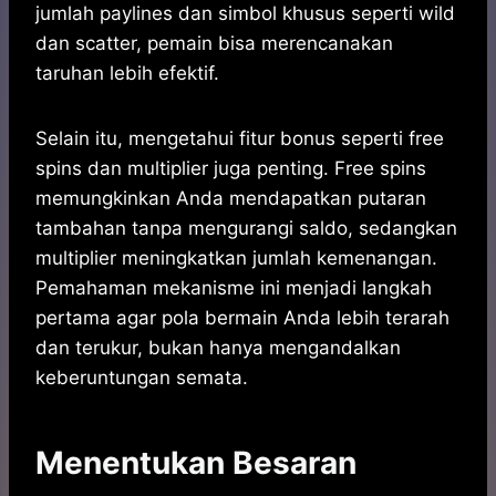
jumlah paylines dan simbol khusus seperti wild
dan scatter, pemain bisa merencanakan
taruhan lebih efektif.
Selain itu, mengetahui fitur bonus seperti free
spins dan multiplier juga penting. Free spins
memungkinkan Anda mendapatkan putaran
tambahan tanpa mengurangi saldo, sedangkan
multiplier meningkatkan jumlah kemenangan.
Pemahaman mekanisme ini menjadi langkah
pertama agar pola bermain Anda lebih terarah
dan terukur, bukan hanya mengandalkan
keberuntungan semata.
Menentukan Besaran