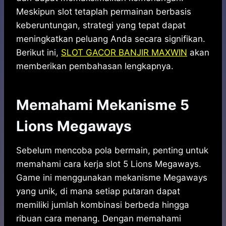
Meskipun slot tetaplah permainan berbasis
keberuntungan, strategi yang tepat dapat
meningkatkan peluang Anda secara signifikan.
Berikut ini,
SLOT GACOR BANJIR MAXWIN
akan
memberikan pembahasan lengkapnya.
Memahami Mekanisme 5
Lions Megaways
Sebelum mencoba pola bermain, penting untuk
memahami cara kerja slot 5 Lions Megaways.
Game ini menggunakan mekanisme Megaways
yang unik, di mana setiap putaran dapat
memiliki jumlah kombinasi berbeda hingga
ribuan cara menang. Dengan memahami