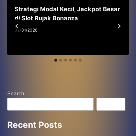
Strategi Modal Kecil, Jackpot Besar
di Slot Rujak Bonanza
02/01/2026
Search
Search
Recent Posts