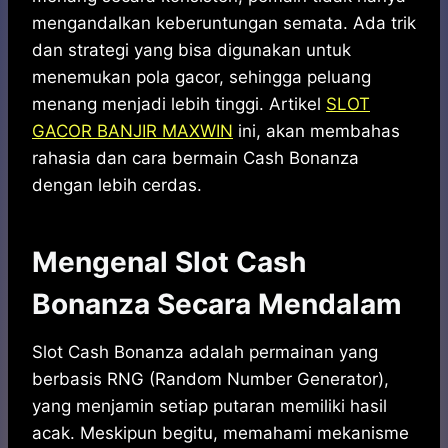
mengandalkan keberuntungan semata. Ada trik
dan strategi yang bisa digunakan untuk
menemukan pola gacor, sehingga peluang
menang menjadi lebih tinggi. Artikel
SLOT
GACOR BANJIR MAXWIN
ini, akan membahas
rahasia dan cara bermain Cash Bonanza
dengan lebih cerdas.
Mengenal Slot Cash
Bonanza Secara Mendalam
Slot Cash Bonanza adalah permainan yang
berbasis RNG (Random Number Generator),
yang menjamin setiap putaran memiliki hasil
acak. Meskipun begitu, memahami mekanisme