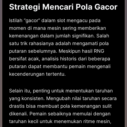
Strategi Mencari Pola Gacor
Istilah “gacor” dalam slot mengacu pada
momen di mana mesin sering memberikan
kemenangan dalam jumlah signifikan. Salah
satu trik rahasianya adalah mengamati pola
putaran sebelumnya. Meskipun hasil RNG
bersifat acak, analisis historis dari beberapa
putaran dapat membantu pemain mengenali
kecenderungan tertentu.
Selain itu, penting untuk menentukan taruhan
yang konsisten. Mengubah nilai taruhan secara
drastis bisa membuat pola kemenangan sulit
dikenali. Pemain sebaiknya memulai dengan
taruhan kecil untuk menemukan ritme mesin,