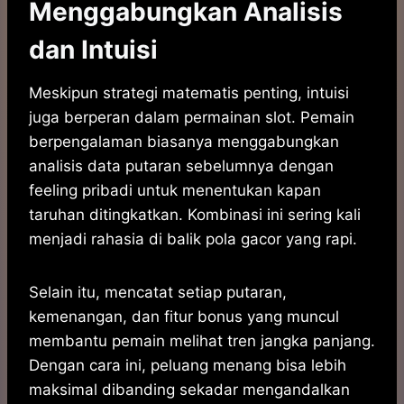
Menggabungkan Analisis
dan Intuisi
Meskipun strategi matematis penting, intuisi
juga berperan dalam permainan slot. Pemain
berpengalaman biasanya menggabungkan
analisis data putaran sebelumnya dengan
feeling pribadi untuk menentukan kapan
taruhan ditingkatkan. Kombinasi ini sering kali
menjadi rahasia di balik pola gacor yang rapi.
Selain itu, mencatat setiap putaran,
kemenangan, dan fitur bonus yang muncul
membantu pemain melihat tren jangka panjang.
Dengan cara ini, peluang menang bisa lebih
maksimal dibanding sekadar mengandalkan