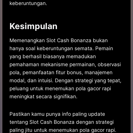
keberuntungan.
Kesimpulan
Memenangkan Slot Cash Bonanza bukan
hanya soal keberuntungan semata. Pemain
yang berhasil biasanya memadukan
pemahaman mekanisme permainan, observasi
pola, pemanfaatan fitur bonus, manajemen
modal, dan intuisi. Dengan strategi yang tepat,
peluang untuk menemukan pola gacor rapi
meningkat secara signifikan.
Pastikan kamu punya info paling update
tentang Slot Cash Bonanza dengan strategi
paling jitu untuk menemukan pola gacor rapi.