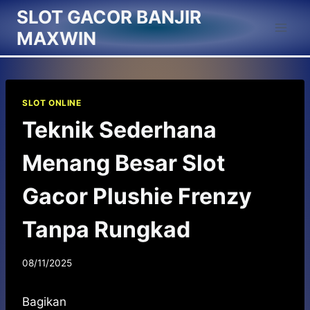
Skip
SLOT GACOR BANJIR
to
MAXWIN
content
SLOT ONLINE
Teknik Sederhana
Menang Besar Slot
Gacor Plushie Frenzy
Tanpa Rungkad
08/11/2025
Bagikan