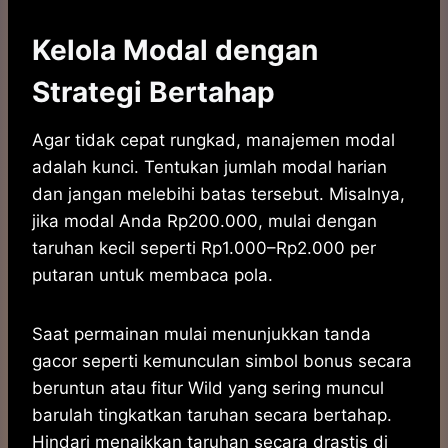
Kelola Modal dengan
Strategi Bertahap
Agar tidak cepat rungkad, manajemen modal
adalah kunci. Tentukan jumlah modal harian
dan jangan melebihi batas tersebut. Misalnya,
jika modal Anda Rp200.000, mulai dengan
taruhan kecil seperti Rp1.000–Rp2.000 per
putaran untuk membaca pola.
Saat permainan mulai menunjukkan tanda
gacor seperti kemunculan simbol bonus secara
beruntun atau fitur Wild yang sering muncul
barulah tingkatkan taruhan secara bertahap.
Hindari menaikkan taruhan secara drastis di