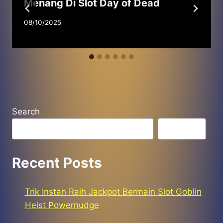
Menang Di Slot Day of Dead
08/10/2025
Search
Search
Recent Posts
Trik Instan Raih Jackpot Bermain Slot Goblin
Heist Powernudge