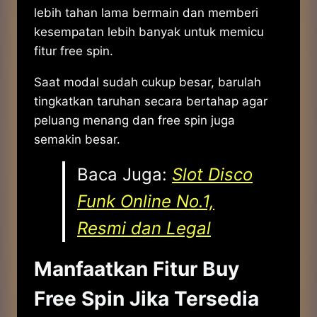
lebih tahan lama bermain dan memberi
kesempatan lebih banyak untuk memicu
fitur free spin.
Saat modal sudah cukup besar, barulah
tingkatkan taruhan secara bertahap agar
peluang menang dan free spin juga
semakin besar.
Baca Juga:
Slot Disco
Funk Online No.1,
Resmi dan Legal
Manfaatkan Fitur Buy
Free Spin Jika Tersedia