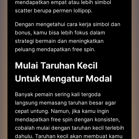
mendapatkan empat atau lebih simbol
scatter berupa permen lollipop.
Dengan mengetahui cara kerja simbol dan
bonus, kamu bisa lebih fokus dalam
strategi bermain dan meningkatkan
peluang mendapatkan free spin.
Mulai Taruhan Kecil
Untuk Mengatur Modal
Banyak pemain sering kali tergoda
langsung memasang taruhan besar agar
cepat untung. Namun, jika kamu ingin
mendapatkan free spin dengan konsisten,
cobalah mulai dengan taruhan kecil terlebih
dahulu. Taruhan kecil akan membuat kamu