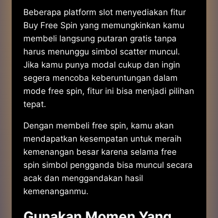
Beberapa platform slot menyediakan fitur
Buy Free Spin yang memungkinkan kamu
membeli langsung putaran gratis tanpa
harus menunggu simbol scatter muncul.
Jika kamu punya modal cukup dan ingin
segera mencoba keberuntungan dalam
mode free spin, fitur ini bisa menjadi pilihan
tepat.
Dengan membeli free spin, kamu akan
mendapatkan kesempatan untuk meraih
kemenangan besar karena selama free
spin simbol pengganda bisa muncul secara
acak dan menggandakan hasil
kemenanganmu.
Gunakan Momen Yang