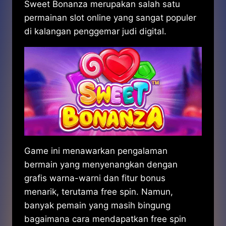
Sweet Bonanza merupakan salah satu
permainan slot online yang sangat populer
di kalangan penggemar judi digital.
Game ini menawarkan pengalaman
bermain yang menyenangkan dengan
grafis warna-warni dan fitur bonus
menarik, terutama free spin. Namun,
banyak pemain yang masih bingung
bagaimana cara mendapatkan free spin