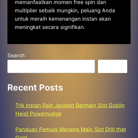
memanfaatkan momen free spin dan
multiplier sebaik mungkin, peluang Anda
untuk meraih kemenangan instan akan
meningkat secara signifikan.
Search
Search
Recent Posts
Trik Instan Raih Jackpot Bermain Slot Goblin
Heist Powernudge
Panduan Pemula Menang Main Slot Drill that
Gold