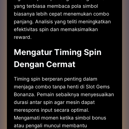
yang terbiasa membaca pola simbol
biasanya lebih cepat menemukan combo
panjang. Analisis yang teliti meningkatkan
efektivitas spin dan memaksimalkan
reward.
Mengatur Timing Spin
Dengan Cermat
Timing spin berperan penting dalam
menjaga combo tanpa henti di Slot Gems
Bonanza. Pemain sebaiknya menyesuaikan
durasi antar spin agar mesin dapat
merespons input secara optimal.
Mengamati momen ketika simbol bonus
atau pengali muncul membantu