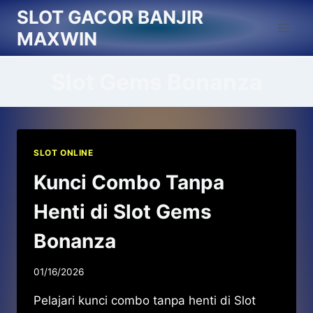
Skip
SLOT GACOR BANJIR
to
MAXWIN
content
Slot Gems Bonanza
SLOT ONLINE
Kunci Combo Tanpa
Henti di Slot Gems
Bonanza
01/16/2026
Pelajari kunci combo tanpa henti di Slot