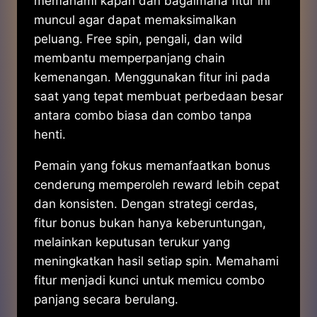
memahami kapan dan bagaimana fitur ini
muncul agar dapat memaksimalkan
peluang. Free spin, pengali, dan wild
membantu memperpanjang chain
kemenangan. Menggunakan fitur ini pada
saat yang tepat membuat perbedaan besar
antara combo biasa dan combo tanpa
henti.
Pemain yang fokus memanfaatkan bonus
cenderung memperoleh reward lebih cepat
dan konsisten. Dengan strategi cerdas,
fitur bonus bukan hanya keberuntungan,
melainkan keputusan terukur yang
meningkatkan hasil setiap spin. Memahami
fitur menjadi kunci untuk memicu combo
panjang secara berulang.