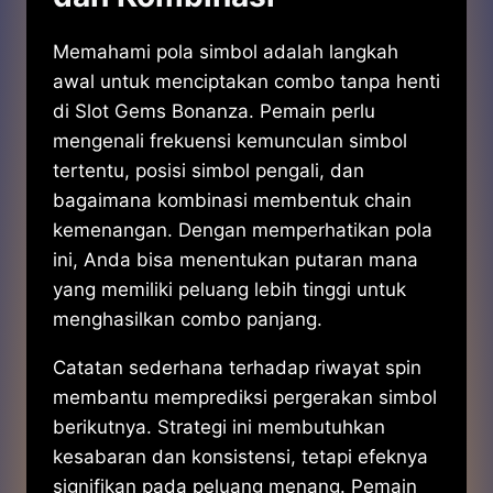
Memahami pola simbol adalah langkah
awal untuk menciptakan combo tanpa henti
di Slot Gems Bonanza. Pemain perlu
mengenali frekuensi kemunculan simbol
tertentu, posisi simbol pengali, dan
bagaimana kombinasi membentuk chain
kemenangan. Dengan memperhatikan pola
ini, Anda bisa menentukan putaran mana
yang memiliki peluang lebih tinggi untuk
menghasilkan combo panjang.
Catatan sederhana terhadap riwayat spin
membantu memprediksi pergerakan simbol
berikutnya. Strategi ini membutuhkan
kesabaran dan konsistensi, tetapi efeknya
signifikan pada peluang menang. Pemain