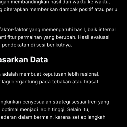
Dengan membandingkan hasil dari waktu ke waktu,
 diterapkan memberikan dampak positif atau perlu
faktor-faktor yang memengaruhi hasil, baik internal
ti fitur permainan yang berubah. Hasil evaluasi
endekatan di sesi berikutnya.
sarkan Data
 adalah membuat keputusan lebih rasional.
 lagi bergantung pada tebakan atau firasat
gkinkan penyesuaian strategi sesuai tren yang
ptimal menjadi lebih tinggi. Selain itu,
sadaran dalam bermain, karena setiap langkah