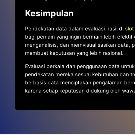
Kesimpulan
Pendekatan data dalam evaluasi hasil di
slo
bagi pemain yang ingin bermain lebih efekti
menganalisis, dan memvisualisasikan data,
membuat keputusan yang lebih rasional.
Evaluasi berkala dan penggunaan data untu
pendekatan mereka sesuai kebutuhan dan tr
berbasis data menciptakan pengalaman bermai
karena setiap keputusan didukung oleh wawa