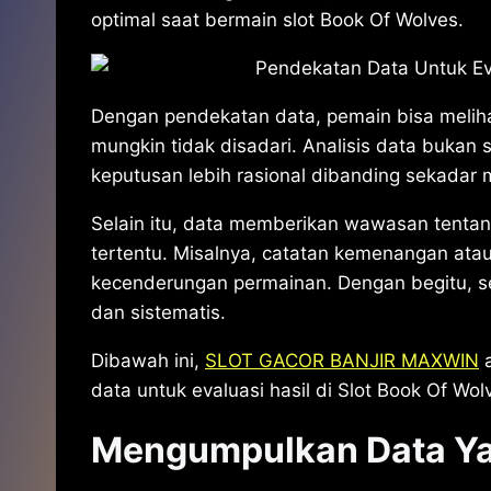
optimal saat bermain slot Book Of Wolves.
Dengan pendekatan data, pemain bisa meliha
mungkin tidak disadari. Analisis data buka
keputusan lebih rasional dibanding sekadar 
Selain itu, data memberikan wawasan tenta
tertentu. Misalnya, catatan kemenangan atau 
kecenderungan permainan. Dengan begitu, set
dan sistematis.
Dibawah ini,
SLOT GACOR BANJIR MAXWIN
a
data untuk evaluasi hasil di Slot Book Of Wol
Mengumpulkan Data Ya