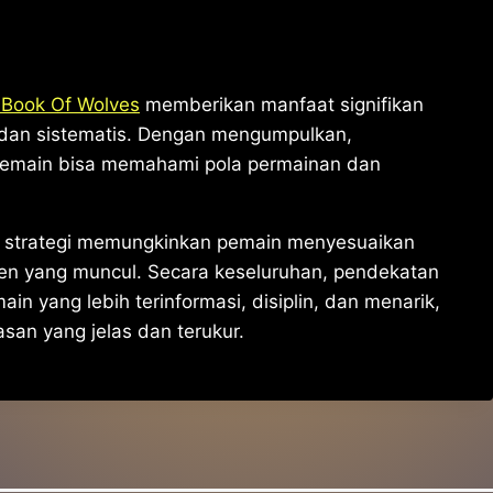
t Book Of Wolves
memberikan manfaat signifikan
f dan sistematis. Dengan mengumpulkan,
 pemain bisa memahami pola permainan dan
k strategi memungkinkan pemain menyesuaikan
en yang muncul. Secara keseluruhan, pendekatan
n yang lebih terinformasi, disiplin, dan menarik,
san yang jelas dan terukur.