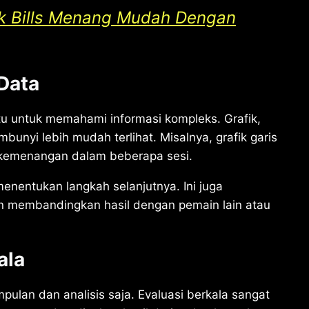
nk Bills Menang Mudah Dengan
Data
tu untuk memahami informasi kompleks. Grafik,
unyi lebih mudah terlihat. Misalnya, grafik garis
 kemenangan dalam beberapa sesi.
menentukan langkah selanjutnya. Ini juga
in membandingkan hasil dengan pemain lain atau
ala
ulan dan analisis saja. Evaluasi berkala sangat