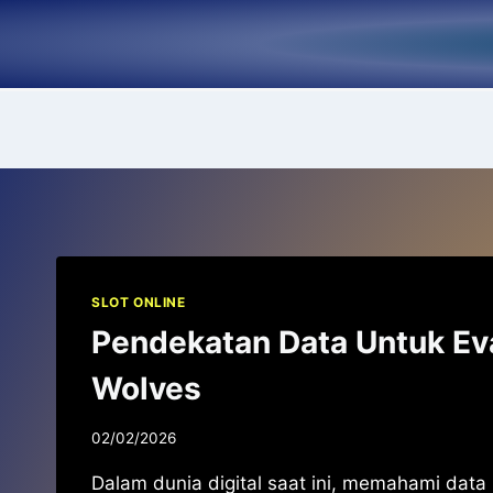
Skip
to
content
SLOT ONLINE
Pendekatan Data Untuk Eval
Wolves
02/02/2026
Dalam dunia digital saat ini, memahami data