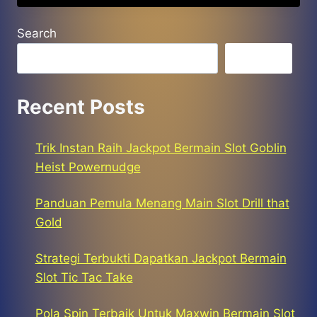
Search
Search
Recent Posts
Trik Instan Raih Jackpot Bermain Slot Goblin
Heist Powernudge
Panduan Pemula Menang Main Slot Drill that
Gold
Strategi Terbukti Dapatkan Jackpot Bermain
Slot Tic Tac Take
Pola Spin Terbaik Untuk Maxwin Bermain Slot