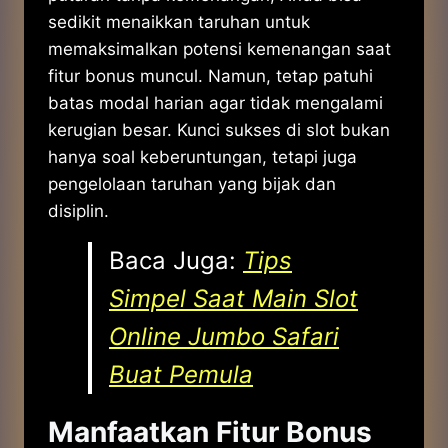
sedikit menaikkan taruhan untuk
memaksimalkan potensi kemenangan saat
fitur bonus muncul. Namun, tetap patuhi
batas modal harian agar tidak mengalami
kerugian besar. Kunci sukses di slot bukan
hanya soal keberuntungan, tetapi juga
pengelolaan taruhan yang bijak dan
disiplin.
Baca Juga:
Tips
Simpel Saat Main Slot
Online Jumbo Safari
Buat Pemula
Manfaatkan Fitur Bonus