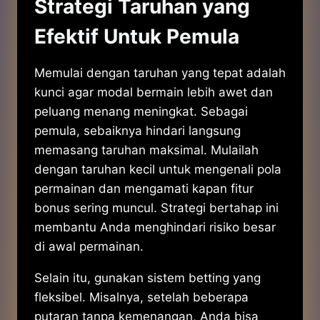
Strategi Taruhan yang
Efektif Untuk Pemula
Memulai dengan taruhan yang tepat adalah
kunci agar modal bermain lebih awet dan
peluang menang meningkat. Sebagai
pemula, sebaiknya hindari langsung
memasang taruhan maksimal. Mulailah
dengan taruhan kecil untuk mengenali pola
permainan dan mengamati kapan fitur
bonus sering muncul. Strategi bertahap ini
membantu Anda menghindari risiko besar
di awal permainan.
Selain itu, gunakan sistem betting yang
fleksibel. Misalnya, setelah beberapa
putaran tanpa kemenangan, Anda bisa