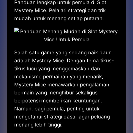
Panduan lengkap untuk pemula di Slot
Mystery Mice. Pelajari strategi dan trik
mudah untuk menang setiap putaran.
Salah satu game yang sedang naik daun
adalah Mystery Mice. Dengan tema tikus-
tikus lucu yang menggemaskan dan
mekanisme permainan yang menarik,
Mystery Mice menawarkan pengalaman
bermain yang menghibur sekaligus
berpotensi memberikan keuntungan.
Namun, bagi pemula, penting untuk
mengetahui strategi dasar agar peluang
menang lebih tinggi.