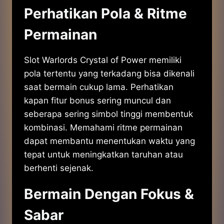
Perhatikan Pola & Ritme
Permainan
Slot Warlords Crystal of Power memiliki
pola tertentu yang terkadang bisa dikenali
saat bermain cukup lama. Perhatikan
kapan fitur bonus sering muncul dan
seberapa sering simbol tinggi membentuk
kombinasi. Memahami ritme permainan
dapat membantu menentukan waktu yang
tepat untuk meningkatkan taruhan atau
berhenti sejenak.
Bermain Dengan Fokus &
Sabar