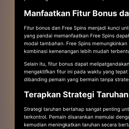
Manfaatkan Fitur Bonus da
Fitur bonus dan Free Spins menjadi kunci un
yang pandai memanfaatkan Free Spins da
modal tambahan. Free Spins memungkinkan si
kombinasi kemenangan lebih mudah terbent
Selain itu, fitur bonus dapat melipatgandaka
mengaktifkan fitur ini pada waktu yang tepat 
dibanding pemain yang bermain tanpa strate
Terapkan Strategi Taruhan
Strategi taruhan bertahap sangat penting u
terkontrol. Pemain disarankan memulai deng
kemudian meningkatkan taruhan secara berta