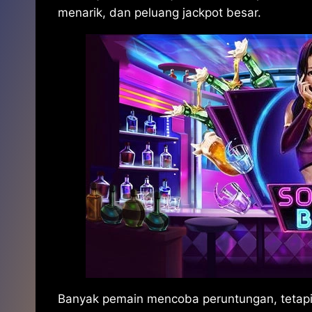
menarik, dan peluang jackpot besar.
Banyak pemain mencoba peruntungan, tetapi s