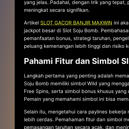
yang jelas. Padahal, dengan trik yang tepat
meningkat secara signifikan.
Artikel
SLOT GACOR BANJIR MAXWIN
ini ak
jackpot besar di Slot Soju Bomb. Pembahas
pemanfaatan bonus, strategi taruhan, pengel
peluang kemenangan lebih tinggi dan risiko ke
Pahami Fitur dan Simbol S
Langkah pertama yang penting adalah memaha
Soju Bomb memiliki simbol Wild yang mengga
Free Spins, serta simbol bonus khusus yang 
Pemain yang memahami simbol ini bisa mema
Selain itu, mengetahui cara paylines beker
lebih cerdas. Pemahaman fitur dan simbol m
pemasangan taruhan secara acak, dan meni