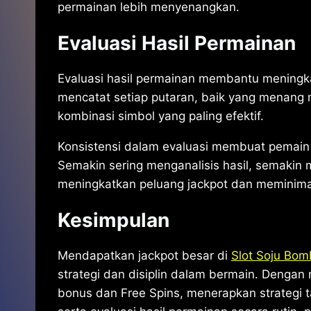
permainan lebih menyenangkan.
Evaluasi Hasil Permainan
Evaluasi hasil permainan membantu meningkat
mencatat setiap putaran, baik yang menang
kombinasi simbol yang paling efektif.
Konsistensi dalam evaluasi membuat pemain 
Semakin sering menganalisis hasil, semakin 
meningkatkan peluang jackpot dan meminima
Kesimpulan
Mendapatkan jackpot besar di
Slot Soju Bom
strategi dan disiplin dalam bermain. Dengan
bonus dan Free Spins, menerapkan strategi 