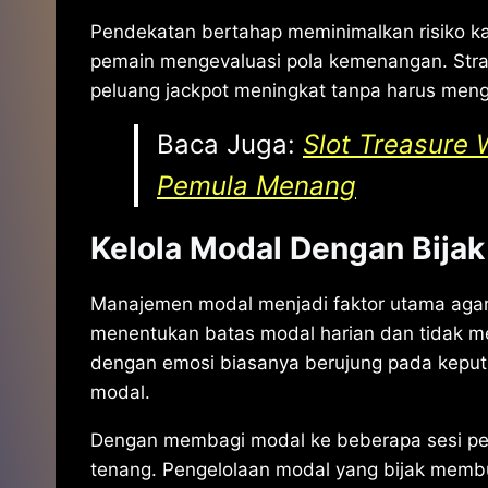
Pendekatan bertahap meminimalkan risiko k
pemain mengevaluasi pola kemenangan. Strat
peluang jackpot meningkat tanpa harus meng
Baca Juga:
Slot Treasure 
Pemula Menang
Kelola Modal Dengan Bijak
Manajemen modal menjadi faktor utama agar 
menentukan batas modal harian dan tidak m
dengan emosi biasanya berujung pada kepu
modal.
Dengan membagi modal ke beberapa sesi per
tenang. Pengelolaan modal yang bijak membua