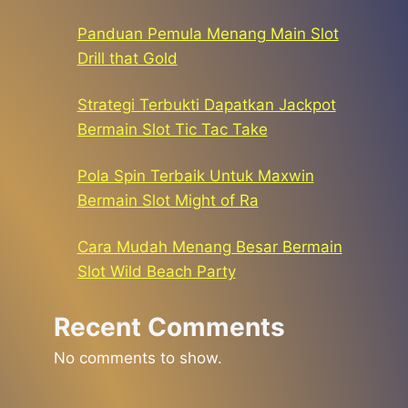
Panduan Pemula Menang Main Slot
Drill that Gold
Strategi Terbukti Dapatkan Jackpot
Bermain Slot Tic Tac Take
Pola Spin Terbaik Untuk Maxwin
Bermain Slot Might of Ra
Cara Mudah Menang Besar Bermain
Slot Wild Beach Party
Recent Comments
No comments to show.