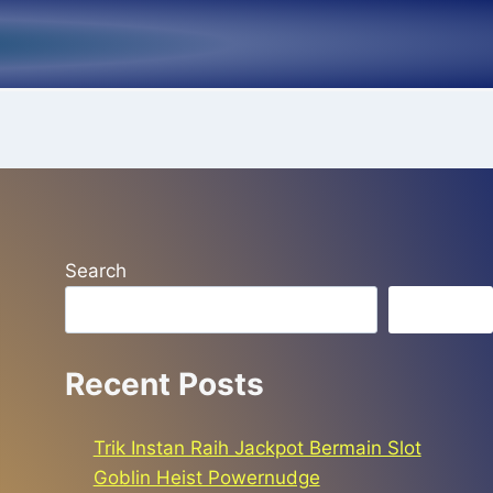
Search
Search
Recent Posts
Trik Instan Raih Jackpot Bermain Slot
Goblin Heist Powernudge