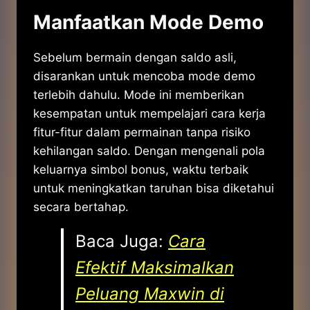
Manfaatkan Mode Demo
Sebelum bermain dengan saldo asli,
disarankan untuk mencoba mode demo
terlebih dahulu. Mode ini memberikan
kesempatan untuk mempelajari cara kerja
fitur-fitur dalam permainan tanpa risiko
kehilangan saldo. Dengan mengenali pola
keluarnya simbol bonus, waktu terbaik
untuk meningkatkan taruhan bisa diketahui
secara bertahap.
Baca Juga:
Cara
Efektif Maksimalkan
Peluang Maxwin di