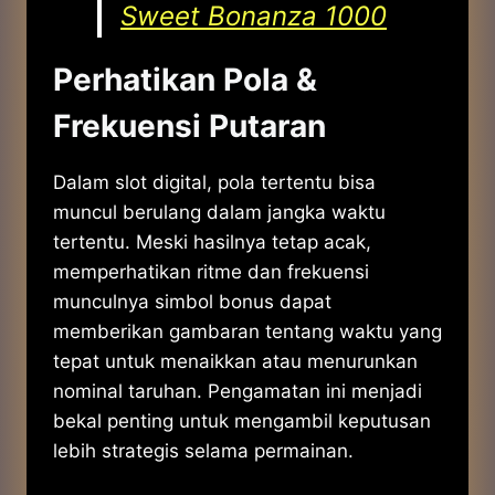
Sweet Bonanza 1000
Perhatikan Pola &
Frekuensi Putaran
Dalam slot digital, pola tertentu bisa
muncul berulang dalam jangka waktu
tertentu. Meski hasilnya tetap acak,
memperhatikan ritme dan frekuensi
munculnya simbol bonus dapat
memberikan gambaran tentang waktu yang
tepat untuk menaikkan atau menurunkan
nominal taruhan. Pengamatan ini menjadi
bekal penting untuk mengambil keputusan
lebih strategis selama permainan.