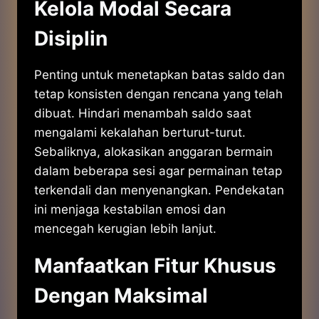
Kelola Modal Secara
Disiplin
Penting untuk menetapkan batas saldo dan
tetap konsisten dengan rencana yang telah
dibuat. Hindari menambah saldo saat
mengalami kekalahan berturut-turut.
Sebaliknya, alokasikan anggaran bermain
dalam beberapa sesi agar permainan tetap
terkendali dan menyenangkan. Pendekatan
ini menjaga kestabilan emosi dan
mencegah kerugian lebih lanjut.
Manfaatkan Fitur Khusus
Dengan Maksimal