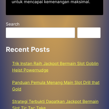
untuk mencapai kemenangan maksimal.
Search
Search
Recent Posts
Trik Instan Raih Jackpot Bermain Slot Goblin
Heist Powernudge
Panduan Pemula Menang Main Slot Drill that
Gold
Strategi Terbukti Dapatkan Jackpot Bermain
Slot Tic Tac Take