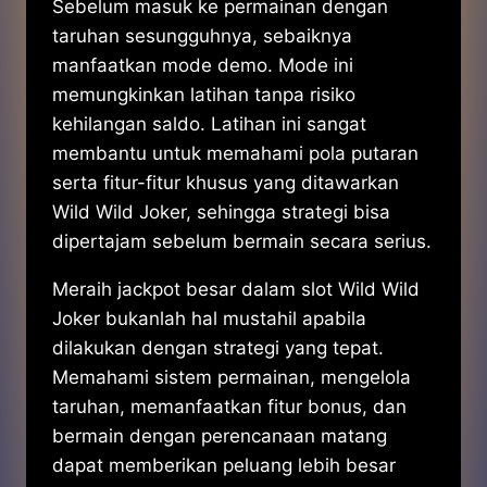
Sebelum masuk ke permainan dengan
taruhan sesungguhnya, sebaiknya
manfaatkan mode demo. Mode ini
memungkinkan latihan tanpa risiko
kehilangan saldo. Latihan ini sangat
membantu untuk memahami pola putaran
serta fitur-fitur khusus yang ditawarkan
Wild Wild Joker, sehingga strategi bisa
dipertajam sebelum bermain secara serius.
Meraih jackpot besar dalam slot Wild Wild
Joker bukanlah hal mustahil apabila
dilakukan dengan strategi yang tepat.
Memahami sistem permainan, mengelola
taruhan, memanfaatkan fitur bonus, dan
bermain dengan perencanaan matang
dapat memberikan peluang lebih besar