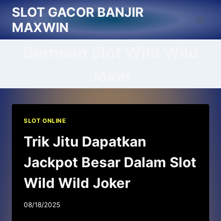
Skip
SLOT GACOR BANJIR
to
MAXWIN
content
Bermain Slot Wild Wild
Joker
SLOT ONLINE
Trik Jitu Dapatkan
Jackpot Besar Dalam Slot
Wild Wild Joker
08/18/2025