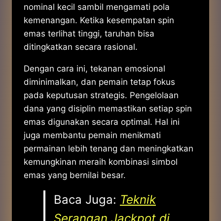
nominal kecil sambil mengamati pola
kemenangan. Ketika kesempatan spin
emas terlihat tinggi, taruhan bisa
ditingkatkan secara rasional.
Dengan cara ini, tekanan emosional
diminimalkan, dan pemain tetap fokus
pada keputusan strategis. Pengelolaan
dana yang disiplin memastikan setiap spin
emas digunakan secara optimal. Hal ini
juga membantu pemain menikmati
permainan lebih tenang dan meningkatkan
kemungkinan meraih kombinasi simbol
emas yang bernilai besar.
Baca Juga:
Teknik
Serangan Jackpot di