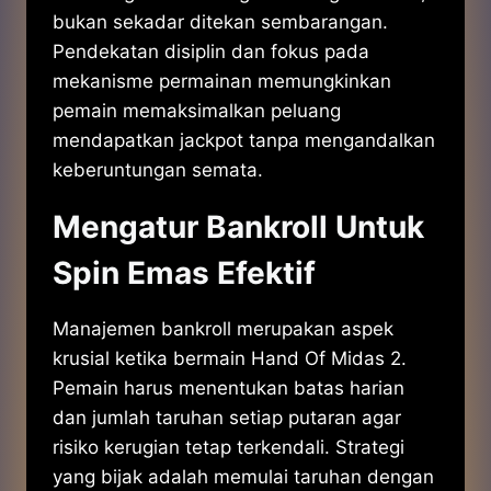
bukan sekadar ditekan sembarangan.
Pendekatan disiplin dan fokus pada
mekanisme permainan memungkinkan
pemain memaksimalkan peluang
mendapatkan jackpot tanpa mengandalkan
keberuntungan semata.
Mengatur Bankroll Untuk
Spin Emas Efektif
Manajemen bankroll merupakan aspek
krusial ketika bermain Hand Of Midas 2.
Pemain harus menentukan batas harian
dan jumlah taruhan setiap putaran agar
risiko kerugian tetap terkendali. Strategi
yang bijak adalah memulai taruhan dengan